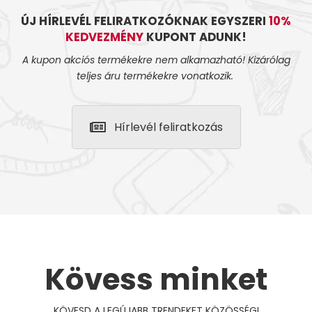
ÚJ HÍRLEVÉL FELIRATKOZÓKNAK EGYSZERI
10%
KEDVEZMÉNY
KUPONT ADUNK!
A kupon akciós termékekre nem alkamazható! Kizárólag
teljes áru termékekre vonatkozik.
Hírlevél feliratkozás
Kövess minket
KÖVESD A LEGÚJABB TRENDEKET KÖZÖSSÉGI