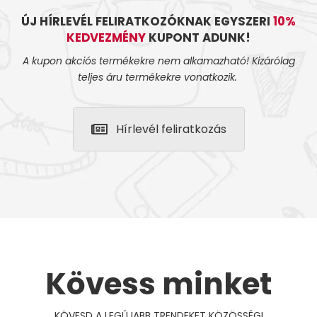
ÚJ HÍRLEVÉL FELIRATKOZÓKNAK EGYSZERI
10%
KEDVEZMÉNY
KUPONT ADUNK!
A kupon akciós termékekre nem alkamazható! Kizárólag
teljes áru termékekre vonatkozik.
Hírlevél feliratkozás
Kövess minket
KÖVESD A LEGÚJABB TRENDEKET KÖZÖSSÉGI