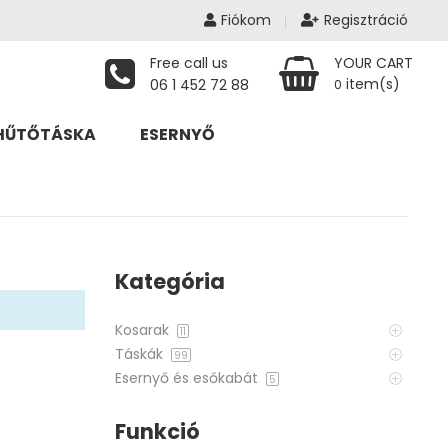
Fiókom
Regisztráció
Free call us
YOUR CART
item(s)
06 1 452 72 88
0
HŰTŐTÁSKA
ESERNYŐ
Kategória
Kosarak
11
Táskák
99
Esernyő és esőkabát
5
Funkció