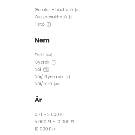
Gurulós - húzható
10
Összecsukható
6
Tető
1
Nem
Férfi
64
Gyerek
11
Női
78
Női/ Gyermek
1
Női/férfi
40
Ár
0 Ft - 5 000 Ft
5 000 Ft - 10 000 Ft
10 000 Ft+