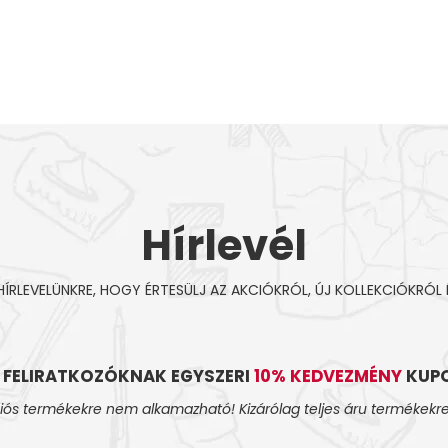
Hírlevél
 HÍRLEVELÜNKRE, HOGY ÉRTESÜLJ AZ AKCIÓKRÓL, ÚJ KOLLEKCIÓKRÓL 
L FELIRATKOZÓKNAK EGYSZERI
10% KEDVEZMÉNY
KUPO
iós termékekre nem alkamazható! Kizárólag teljes áru termékekre