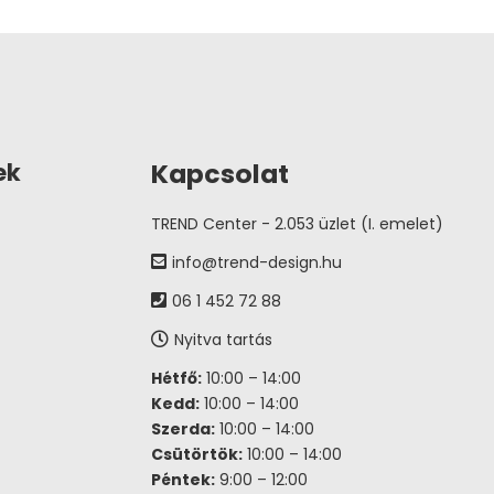
Kapcsolat
ek
TREND Center - 2.053 üzlet (I. emelet)
info@trend-design.hu
06 1 452 72 88
Nyitva tartás
Hétfő:
10:00 – 14:00
Kedd:
10:00 – 14:00
Szerda:
10:00 – 14:00
Csütörtök:
10:00 – 14:00
Péntek:
9:00 – 12:00