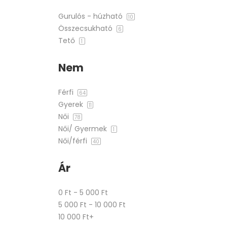
Gurulós - húzható
10
Összecsukható
6
Tető
1
Nem
Férfi
64
Gyerek
11
Női
78
Női/ Gyermek
1
Női/férfi
40
Ár
0 Ft - 5 000 Ft
5 000 Ft - 10 000 Ft
10 000 Ft+