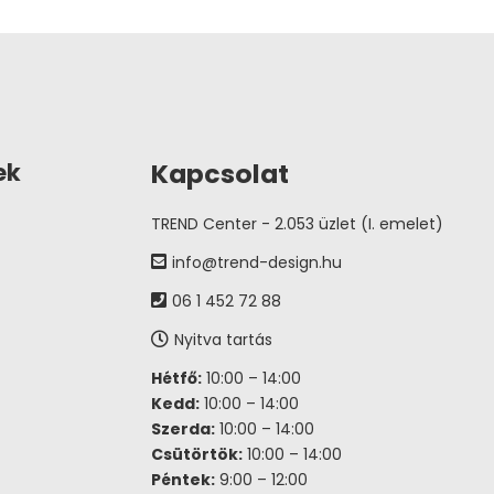
Kapcsolat
ek
TREND Center - 2.053 üzlet (I. emelet)
info@trend-design.hu
06 1 452 72 88
Nyitva tartás
Hétfő:
10:00 – 14:00
Kedd:
10:00 – 14:00
Szerda:
10:00 – 14:00
Csütörtök:
10:00 – 14:00
Péntek:
9:00 – 12:00