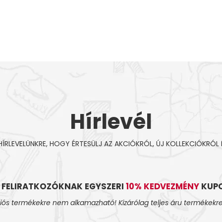
Hírlevél
 HÍRLEVELÜNKRE, HOGY ÉRTESÜLJ AZ AKCIÓKRÓL, ÚJ KOLLEKCIÓKRÓL 
L FELIRATKOZÓKNAK EGYSZERI
10% KEDVEZMÉNY
KUPO
iós termékekre nem alkamazható! Kizárólag teljes áru termékekre