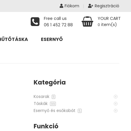
Fiókom
Regisztráció
Free call us
YOUR CART
item(s)
06 1 452 72 88
0
HŰTŐTÁSKA
ESERNYŐ
Kategória
Kosarak
11
Táskák
99
Esernyő és esőkabát
5
Funkció