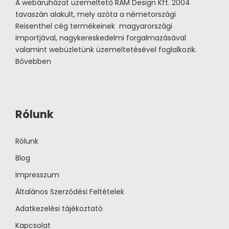
A webáruházat üzemeltető RAM Design Kft. 2004
tavaszán alakult, mely azóta a németországi
Reisenthel cég termékeinek magyarországi
importjával, nagykereskedelmi forgalmazásával
valamint webüzletünk üzemeltetésével foglalkozik.
Bővebben
Rólunk
Rólunk
Blog
Impresszum
Általános Szerződési Feltételek
Adatkezelési tájékoztató
Kapcsolat