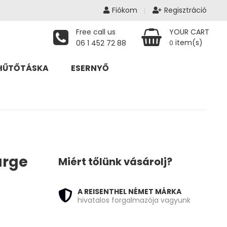
Fiókom
Regisztráció
Free call us
YOUR CART
item(s)
06 1 452 72 88
0
HŰTŐTÁSKA
ESERNYŐ
arge
Miért tőlünk vásárolj?
A REISENTHEL NÉMET MÁRKA
hivatalos forgalmazója vagyunk