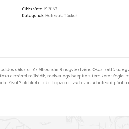
Cikkszám:
JS7052
Kategóriák:
Hátizsák
,
Táskák
abadidős célokra. Az Allrounder R nagytestvére. Okos, kettő az eg
yílása cipzárral működik, melyet egy beépített fém keret foglal
ik. Kívül 2 oldalrekesz és 1 cipzáras zseb van. A hátizsák pántja á