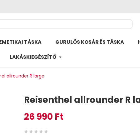
ZMETIKAI TÁSKA
GURULÓS KOSÁR ÉS TÁSKA
LAKÁSKIEGÉSZÍTŐ
el allrounder R large
Reisenthel allrounder R l
26 990
Ft
0
5
0