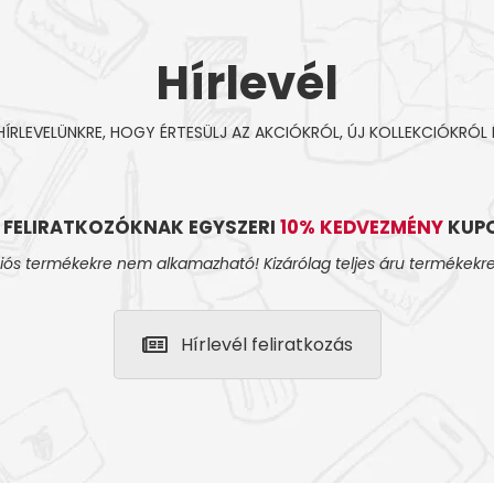
Hírlevél
 HÍRLEVELÜNKRE, HOGY ÉRTESÜLJ AZ AKCIÓKRÓL, ÚJ KOLLEKCIÓKRÓL 
L FELIRATKOZÓKNAK EGYSZERI
10% KEDVEZMÉNY
KUPO
iós termékekre nem alkamazható! Kizárólag teljes áru termékekre
Hírlevél feliratkozás