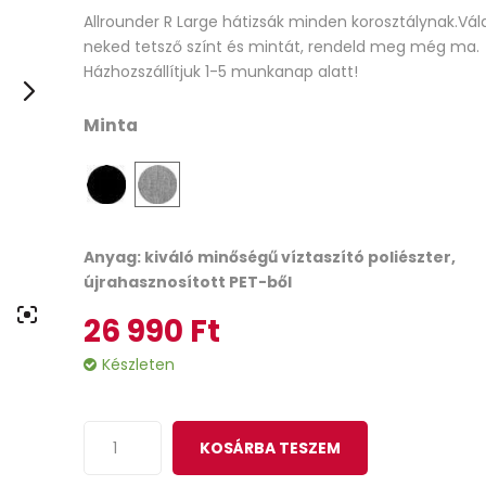
Allrounder R Large hátizsák minden korosztálynak.Vála
out
neked tetsző színt és mintát, rendeld meg még ma.
of
Házhozszállítjuk 1-5 munkanap alatt!
based
on
Minta
customer
ratings
Anyag: kiváló minőségű víztaszító poliészter,
újrahasznosított PET-ből
26 990
Ft
Készleten
KOSÁRBA TESZEM