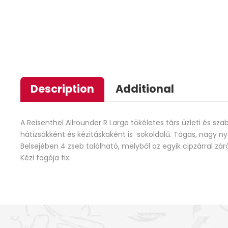
Description
Additional
A Reisenthel Allrounder R Large tökéletes társ üzleti és sz
hátizsákként és kézitáskaként is sokoldalú. Tágas, nagy n
Belsejében 4 zseb található, melyből az egyik cipzárral záród
Kézi fogója fix.