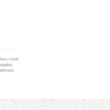
yben, mivel
 magába.
llítható.