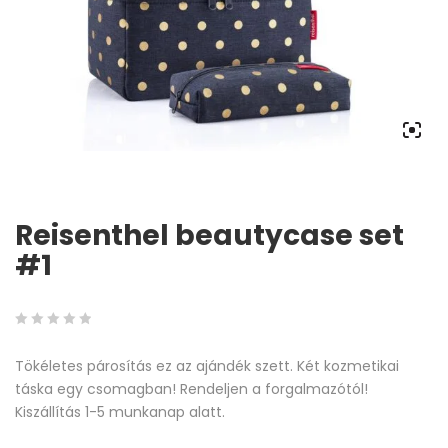
Reisenthel beautycase set
#1
0
5
0
Tökéletes párosítás ez az ajándék szett. Két kozmetikai
out
táska egy csomagban! Rendeljen a forgalmazótól!
of
Kiszállítás 1-5 munkanap alatt.
based
on