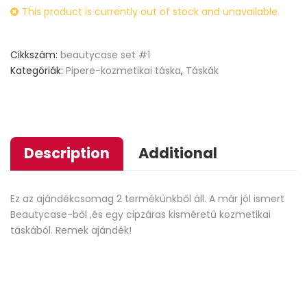
This product is currently out of stock and unavailable.
customer
ratings
Cikkszám:
beautycase set #1
Kategóriák:
Pipere-kozmetikai táska
,
Táskák
Description
Additional
Ez az ajándékcsomag 2 termékünkből áll. A már jól ismert
Beautycase-ből ,és egy cipzáras kisméretű kozmetikai
táskából. Remek ajándék!