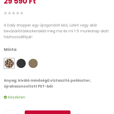
29 590
Ft
0
5
0
A Daily shopper egy újragondolt kézi, üzleti vagy akár
out
bevásárlótáska.Rendeld meg ma és mi 1-5 munkanap alatt
of
házhozszállítjuk!
based
on
Minta
customer
ratings
Anyag: kiváló minőségű víztaszító poliészter,
újrahasznosított PET-ből
Készleten