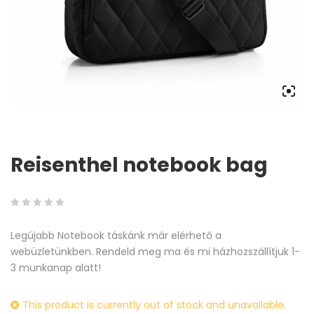
Reisenthel notebook bag
0
5
0
Legújabb Notebook táskánk már elérhető a
out
webüzletünkben. Rendeld meg ma és mi házhozszállítjuk 1-
of
3 munkanap alatt!
based
on
This product is currently out of stock and unavailable.
customer