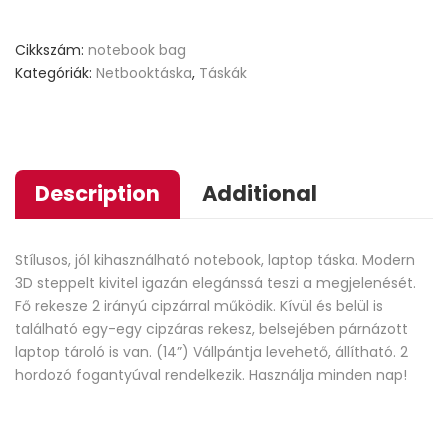
ratings
Cikkszám:
notebook bag
Kategóriák:
Netbooktáska
,
Táskák
Description
Additional
Stílusos, jól kihasználható notebook, laptop táska. Modern
3D steppelt kivitel igazán elegánssá teszi a megjelenését.
Fő rekesze 2 irányú cipzárral működik. Kívül és belül is
található egy-egy cipzáras rekesz, belsejében párnázott
laptop tároló is van. (14”) Vállpántja levehető, állítható. 2
hordozó fogantyúval rendelkezik. Használja minden nap!