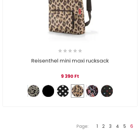
Reisenthel mini maxi rucksack
9 390
Ft
Page:
1
2
3
4
5
6