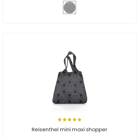
5.00
out
Reisenthel mini maxi shopper
of 5