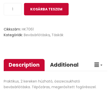
KOSÁRBA TESZEM
Cikkszám:
HK7061
Kategóriák:
Bevásárlótáska
,
Táskák
Description
Additional
Praktikus, 2 kereken húzható, összecsukható
bevásárlótáska. Tépőzáras, megerősített fogórésszel.