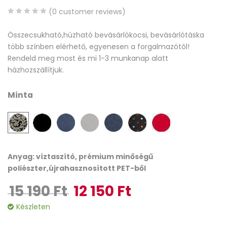
(
0
customer reviews)
0
5
0
Összecsukható,húzható bevásárlókocsi, bevásárlótáska
out
több színben elérhető, egyenesen a forgalmazótól!
of
Rendeld meg most és mi 1-3 munkanap alatt
based
házhozszállítjuk.
on
customer
Minta
ratings
Anyag: víztaszító, prémium minőségű
poliészter,újrahasznosított PET-ből
15 190
Ft
12 150
Ft
Original price was: 15 190 Ft.
Current price is: 12 150 Ft.
Készleten