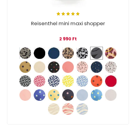
5.00
out
Reisenthel mini maxi shopper
of 5
2 990
Ft