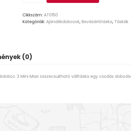
Cikkszám:
AT0150
Kategóriák:
Ajándékdobozok
,
Bevásárlótáska
,
Táskák
ények (0)
doboz. 3 Mini Maxi összecsukható válltáska egy csodás dobozb