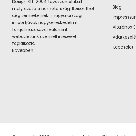
Design Kft. 2004 tavaszán alakult,
Blog
mely azóta a németországi Reisenthel
cég termékeinek magyarországi
Impressz
importjával, nagykereskedelmi
Általános S
forgalmazásával valamint
webüzletünk üzemeltetésével
Adatkezelé
foglalkozik.
Kapcsolat
Bővebben