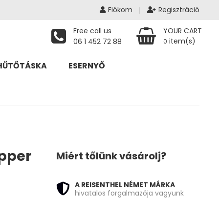
Fiókom
Regisztráció
Free call us
YOUR CART
item(s)
06 1 452 72 88
0
HŰTŐTÁSKA
ESERNYŐ
opper
Miért tőlünk vásárolj?
A REISENTHEL NÉMET MÁRKA
hivatalos forgalmazója vagyunk