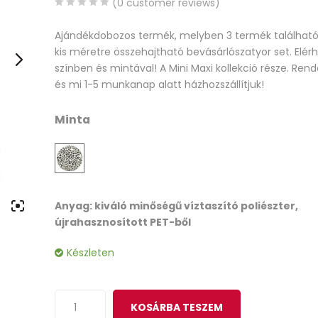
(
0
customer reviews)
0
5
0
Ajándékdobozos termék, melyben 3 termék található
out
kis méretre összehajtható bevásárlószatyor set. Elér
of
színben és mintával! A Mini Maxi kollekció része. Re
based
és mi 1-5 munkanap alatt házhozszállítjuk!
on
customer
Minta
ratings
Anyag: kiváló minőségű víztaszító poliészter,
újrahasznosított PET-ből
Készleten
KOSÁRBA TESZEM