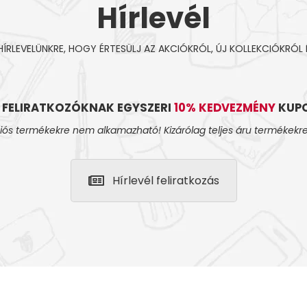
Hírlevél
 HÍRLEVELÜNKRE, HOGY ÉRTESÜLJ AZ AKCIÓKRÓL, ÚJ KOLLEKCIÓKRÓL 
L FELIRATKOZÓKNAK EGYSZERI
10% KEDVEZMÉNY
KUPO
iós termékekre nem alkamazható! Kizárólag teljes áru termékekre
Hírlevél feliratkozás