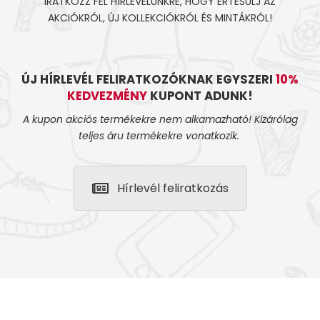
IRATKOZZ FEL HÍRLEVELÜNKRE, HOGY ÉRTESÜLJ AZ
AKCIÓKRÓL, ÚJ KOLLEKCIÓKRÓL ÉS MINTÁKRÓL!
ÚJ HÍRLEVÉL FELIRATKOZÓKNAK EGYSZERI
10%
KEDVEZMÉNY
KUPONT ADUNK!
A kupon akciós termékekre nem alkamazható! Kizárólag
teljes áru termékekre vonatkozik.
Hírlevél feliratkozás