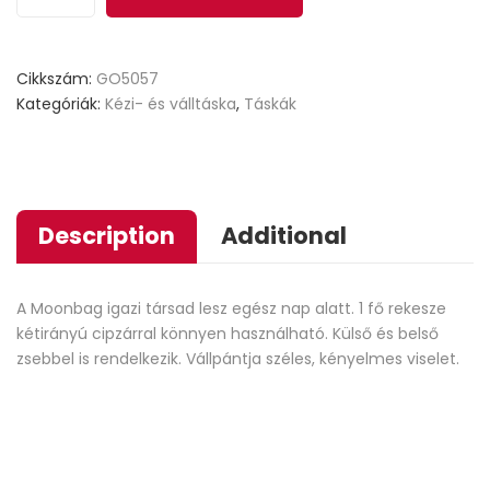
Cikkszám:
GO5057
Kategóriák:
Kézi- és válltáska
,
Táskák
Description
Additional
A Moonbag igazi társad lesz egész nap alatt. 1 fő rekesze
kétirányú cipzárral könnyen használható. Külső és belső
zsebbel is rendelkezik. Vállpántja széles, kényelmes viselet.