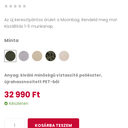
0
5
0
Az új keresztpántos őrület a Moonbag. Rendeld meg ma!
out
Kiszállítás 1-5 munkanap.
of
based
Minta
on
customer
ratings
Anyag: kiváló minőségű víztaszító poliészter,
újrahasznosított PET-ből
32 990
Ft
Készleten
KOSÁRBA TESZEM