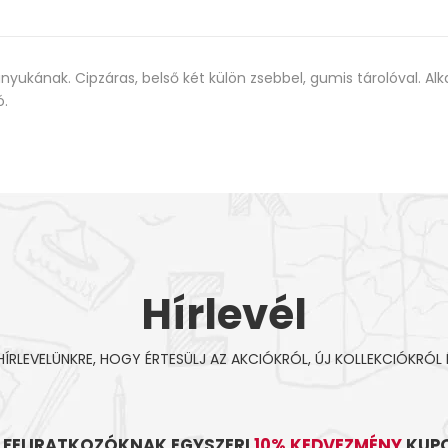
nyukának. Cipzáras, belső két külön zsebbel, gumis tárolóval. Al
ó.
Hírlevél
 HÍRLEVELÜNKRE, HOGY ÉRTESÜLJ AZ AKCIÓKRÓL, ÚJ KOLLEKCIÓKRÓL 
L FELIRATKOZÓKNAK EGYSZERI
10% KEDVEZMÉNY
KUPO