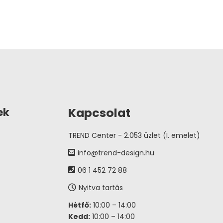
Kapcsolat
ek
TREND Center - 2.053 üzlet (I. emelet)
info@trend-design.hu
06 1 452 72 88
Nyitva tartás
Hétfő:
10:00 – 14:00
Kedd:
10:00 – 14:00