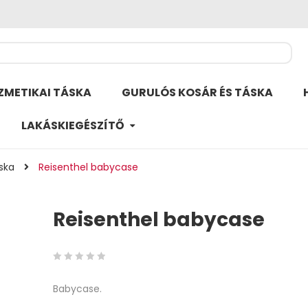
ZMETIKAI TÁSKA
GURULÓS KOSÁR ÉS TÁSKA
LAKÁSKIEGÉSZÍTŐ
ska
Reisenthel babycase
Reisenthel babycase
0
5
0
Babycase.
out
of