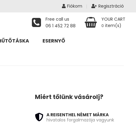
Fiókom
Regisztráció
Free call us
YOUR CART
item(s)
06 1 452 72 88
0
HŰTŐTÁSKA
ESERNYŐ
Miért tőlünk vásárolj?
A REISENTHEL NÉMET MÁRKA
hivatalos forgalmazója vagyunk