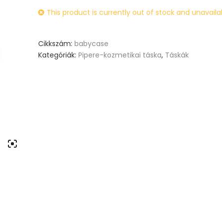
based
This product is currently out of stock and unavaila
on
customer
Cikkszám:
babycase
ratings
Kategóriák:
Pipere-kozmetikai táska
,
Táskák