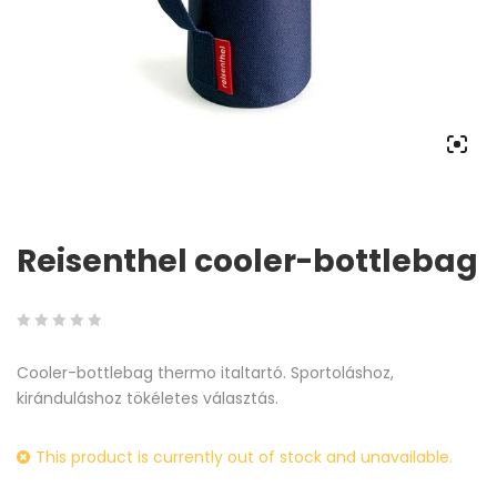
Reisenthel cooler-bottlebag
0
5
0
Cooler-bottlebag thermo italtartó. Sportoláshoz,
out
kiránduláshoz tökéletes választás.
of
based
on
This product is currently out of stock and unavailable.
customer