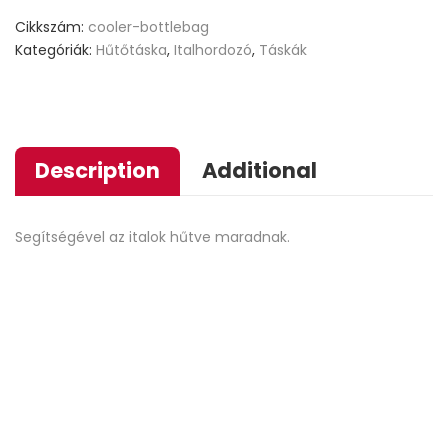
ratings
Cikkszám:
cooler-bottlebag
Kategóriák:
Hűtőtáska
,
Italhordozó
,
Táskák
Description
Additional
Segítségével az italok hűtve maradnak.