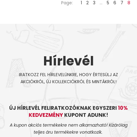
Page:
1
2
3
…
5
6
7
8
Hírlevél
IRATKOZZ FEL HÍRLEVELÜNKRE, HOGY ÉRTESÜLJ AZ
AKCIÓKRÓL, ÚJ KOLLEKCIÓKRÓL ÉS MINTÁKRÓL!
ÚJ HÍRLEVÉL FELIRATKOZÓKNAK EGYSZERI
10%
KEDVEZMÉNY
KUPONT ADUNK!
A kupon akciós termékekre nem alkamazható! Kizárólag
teljes áru termékekre vonatkozik.