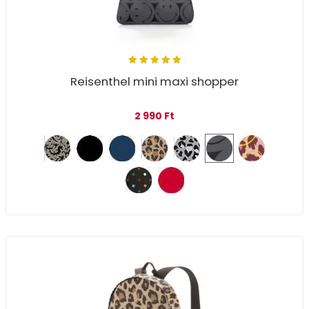
5.00
out
Reisenthel mini maxi shopper
of 5
2 990
Ft