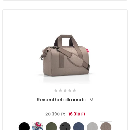
Reisenthel allrounder M
Original price was: 20 390 Ft.
Current price is: 16 310 
20 390
Ft
16 310
Ft