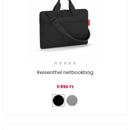
Reisenthel netbookbag
11 890
Ft