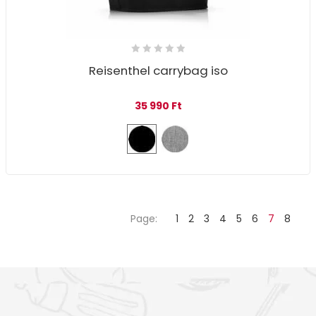
Reisenthel carrybag iso
35 990
Ft
Page:
1
2
3
4
5
6
7
8