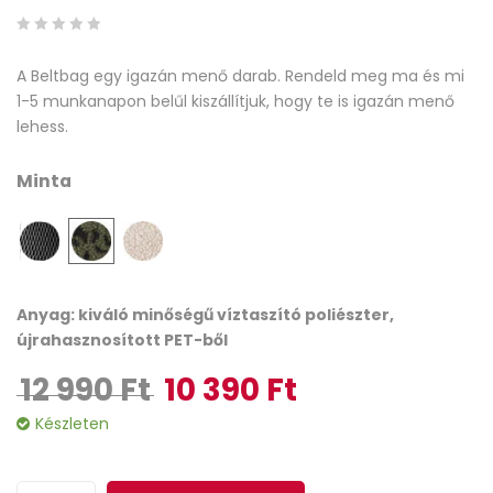
0
5
0
A Beltbag egy igazán menő darab. Rendeld meg ma és mi
out
1-5 munkanapon belűl kiszállítjuk, hogy te is igazán menő
of
lehess.
based
on
Minta
customer
ratings
Anyag: kiváló minőségű víztaszító poliészter,
újrahasznosított PET-ből
12 990
Ft
10 390
Ft
Original price was: 12 990 Ft.
Current price is: 10 390 Ft.
Készleten