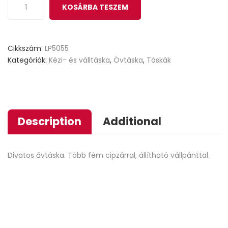
KOSÁRBA TESZEM
Cikkszám:
LP5055
Kategóriák:
Kézi- és válltáska
,
Övtáska
,
Táskák
Description
Additional
Divatos ővtáska. Több fém cipzárral, állítható vállpánttal.