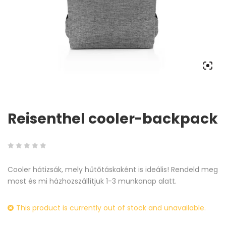
Reisenthel cooler-backpack
0
5
0
Cooler hátizsák, mely hűtőtáskaként is ideális! Rendeld meg
out
most és mi házhozszállítjuk 1-3 munkanap alatt.
of
based
on
This product is currently out of stock and unavailable.
customer