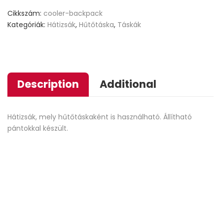
ratings
Cikkszám:
cooler-backpack
Kategóriák:
Hátizsák
,
Hűtőtáska
,
Táskák
Description
Additional
Hátizsák, mely hűtőtáskaként is használható. Állítható
pántokkal készült.