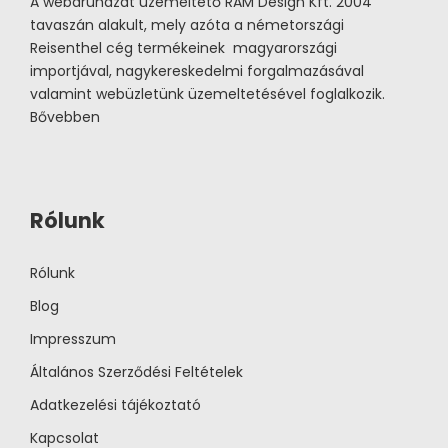
A webáruházat üzemeltető RAM Design Kft. 2004
tavaszán alakult, mely azóta a németországi
Reisenthel cég termékeinek magyarországi
importjával, nagykereskedelmi forgalmazásával
valamint webüzletünk üzemeltetésével foglalkozik.
Bővebben
Rólunk
Rólunk
Blog
Impresszum
Általános Szerződési Feltételek
Adatkezelési tájékoztató
Kapcsolat