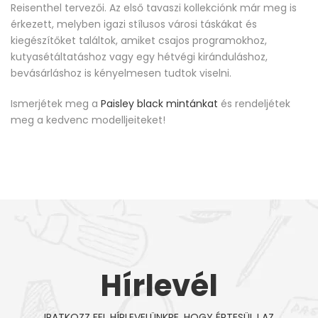
Reisenthel tervezői. Az első tavaszi kollekciónk már meg is
érkezett, melyben igazi stílusos városi táskákat és
kiegészítőket találtok, amiket csajos programokhoz,
kutyasétáltatáshoz vagy egy hétvégi kiránduláshoz,
bevásárláshoz is kényelmesen tudtok viselni.
Ismerjétek meg a
Paisley black mintánkat
és rendeljétek
meg a kedvenc modelljeiteket!
Hírlevél
IRATKOZZ FEL HÍRLEVELÜNKRE, HOGY ÉRTESÜLJ AZ