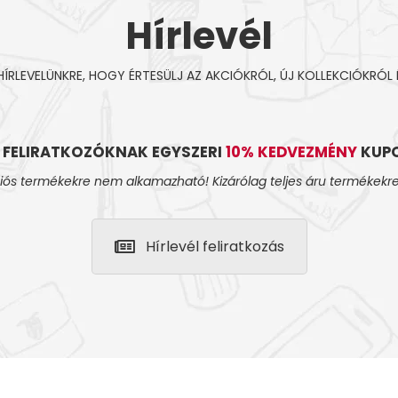
Hírlevél
 HÍRLEVELÜNKRE, HOGY ÉRTESÜLJ AZ AKCIÓKRÓL, ÚJ KOLLEKCIÓKRÓL 
L FELIRATKOZÓKNAK EGYSZERI
10% KEDVEZMÉNY
KUPO
iós termékekre nem alkamazható! Kizárólag teljes áru termékekre
Hírlevél feliratkozás