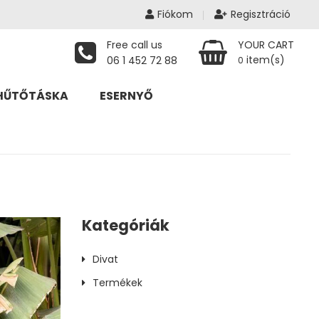
Fiókom
Regisztráció
Free call us
YOUR CART
item(s)
06 1 452 72 88
0
HŰTŐTÁSKA
ESERNYŐ
Kategóriák
Divat
Termékek