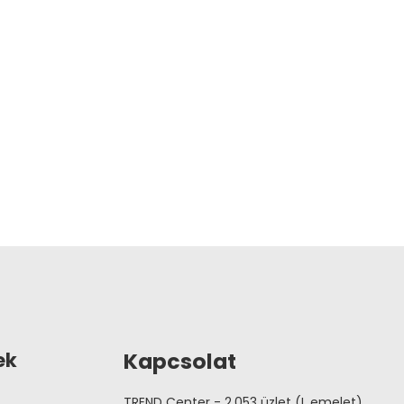
Kapcsolat
ek
TREND Center - 2.053 üzlet (I. emelet)