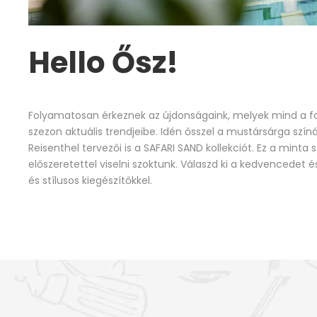
Hello Ősz!
Folyamatosan érkeznek az újdonságaink, melyek mind a fa
szezon aktuális trendjeibe. Idén ősszel a mustársárga szín
Reisenthel tervezői is a SAFARI SAND kollekciót. Ez a minta 
előszeretettel viselni szoktunk. Válaszd ki a kedvencedet
és stílusos kiegészítőkkel.