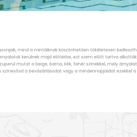
zonjaik, mind a mintáiknak köszönhetően tökéletesen beilleszt
árnyalatok kerülnek majd előtérbe, ezt szem előtt tartva alkottá
szuperül mutat a beige, barna, kék, fehér színekkel, mely árnyalat
 és színesítsd a bevásárlásodat vagy a mindennapjaidat ezekkel 