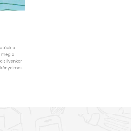
hetőek a
k meg a
ait ilyenkor
a kényelmes