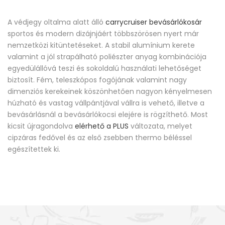
A védjegy oltalma alatt álló
carrycruiser bevásárlókosár
sportos és modern dizájnjáért többszörösen nyert már
nemzetközi kitüntetéseket. A stabil alumínium kerete
valamint a jól strapálható poliészter anyag kombinációja
egyedülállóvá teszi és sokoldalú használati lehetőséget
biztosít. Fém, teleszkópos fogójának valamint nagy
dimenziós kerekeinek köszönhetően nagyon kényelmesen
húzható és vastag vállpántjával vállra is vehető, illetve a
bevásárlásnál a bevásárlókocsi elejére is rögzíthető. Most
kicsit újragondolva
elérhető a PLUS
változata, melyet
cipzáras fedővel és az első zsebben thermo béléssel
egészítettek ki.