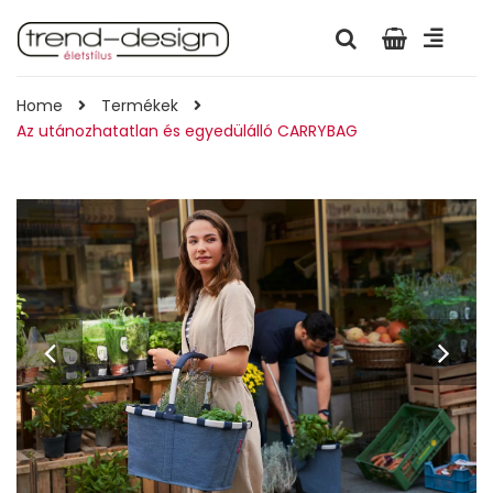
Home
Termékek
Az utánozhatatlan és egyedülálló CARRYBAG