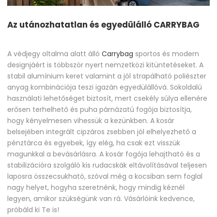
Az utánozhatatlan és egyedülálló CARRYBAG
A védjegy oltalma alatt álló
Carrybag
sportos és modern
designjáért is többször nyert nemzetközi kitüntetéseket. A
stabil alumínium keret valamint a jól strapálható poliészter
anyag kombinációja teszi igazán egyedülállóvá. Sokoldalú
használati lehetőséget biztosít, mert csekély súlya ellenére
erősen terhelhető és puha párnázatú fogója biztosítja,
hogy kényelmesen vihessük a kezünkben. A kosár
belsejében integrált cipzáros zsebben jól elhelyezhető a
pénztárca és egyebek, így elég, ha csak ezt visszük
magunkkal a bevásárlásra. A kosár fogója lehajtható és a
stabilizációra szolgáló kis rudacskák eltávolításával teljesen
laposra összecsukható, szóval még a kocsiban sem foglal
nagy helyet, hogyha szeretnénk, hogy mindig kéznél
legyen, amikor szükségünk van rá. Vásárlóink kedvence,
próbáld ki Te is!