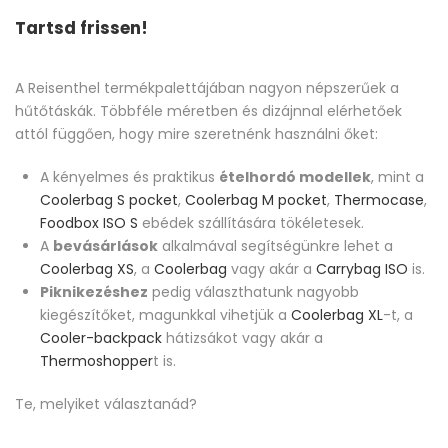
Tartsd frissen!
A Reisenthel termékpalettájában nagyon népszerűek a
hűtőtáskák. Többféle méretben és dizájnnal elérhetőek
attól függően, hogy mire szeretnénk használni őket:
A kényelmes és praktikus
ételhordó modellek
, mint a
Coolerbag S pocket
,
Coolerbag M pocket
,
Thermocase
,
Foodbox ISO S
ebédek szállítására tökéletesek.
A
bevásárlások
alkalmával segítségünkre lehet a
Coolerbag XS
, a
Coolerbag
vagy akár a
Carrybag ISO
is.
Piknikezéshez
pedig választhatunk nagyobb
kiegészítőket, magunkkal vihetjük a
Coolerbag XL
-t, a
Cooler-backpack
hátizsákot vagy akár a
Thermoshopper
t is.
Te, melyiket választanád?